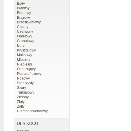
Biały
Błękitny
Bordowy
Brązowy
Brzoskwiniowy
Czarny
Czerwony
Fioletowy
Granatowy
Ivory
Kryształowy
Malinowy
Mleczny
Niebieski
Opalizujący
Pomarańczowy
Różowy
Srebrzysty
Szary
Turkusowy
Zielony
Złoty
Żółty
Ciemnolawendowy
DLA KOGO