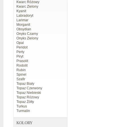
Kwarc Różowy
Kwarc Zielony
Kyanit
Labradoryt
Larimar
Morganit
Obsydian
Onyks Czarny
Onyks Zielony
Opal
Peridot
Perły
Piryt
Prasolit
Rodolit
Rubin
Spinel
Szafir
Topaz Biały
Topaz Czerwony
Topaz Niebieski
Topaz Różowy
Topaz Żółty
Turkus
Turmalin
KOLORY