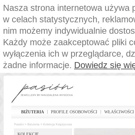
Nasza strona internetowa używa p
w celach statystycznych, reklamo
nim możemy indywidualnie dostos
Każdy może zaakceptować pliki c
wyłączenia ich w przeglądarce, d
żadne informacje.
Dowiedz się wię
BIŻUTERIA
PROFILE OSOBOWOŚCI
WŁAŚCIWOŚCI
Pasión
>
Biżuteria
>
Kolekcja Księżycowa
KOLEKCJE