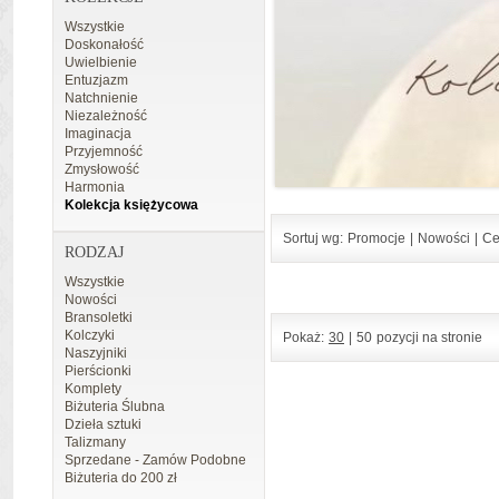
Wszystkie
Doskonałość
Uwielbienie
Entuzjazm
Natchnienie
Niezależność
Imaginacja
Przyjemność
Zmysłowość
Harmonia
Kolekcja księżycowa
Sortuj wg:
Promocje
|
Nowości
|
Ce
RODZAJ
Wszystkie
Nowości
Bransoletki
Kolczyki
Pokaż:
30
|
50
pozycji na stronie
Naszyjniki
Pierścionki
Komplety
Biżuteria Ślubna
Dzieła sztuki
Talizmany
Sprzedane - Zamów Podobne
Biżuteria do 200 zł