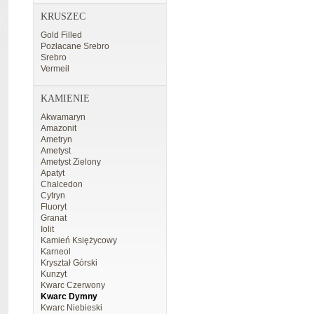
KRUSZEC
Gold Filled
Pozłacane Srebro
Srebro
Vermeil
KAMIENIE
Akwamaryn
Amazonit
Ametryn
Ametyst
Ametyst Zielony
Apatyt
Chalcedon
Cytryn
Fluoryt
Granat
Iolit
Kamień Księżycowy
Karneol
Kryształ Górski
Kunzyt
Kwarc Czerwony
Kwarc Dymny
Kwarc Niebieski