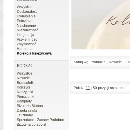
Wszystkie
Doskonałość
Uwielbienie
Entuzjazm
Natchnienie
Niezależność
Imaginacja
Przyjemność
Zmysłowość
Harmonia
Kolekcja księżycowa
Sortuj wg:
Promocje
|
Nowości
|
Ce
RODZAJ
Wszystkie
Nowości
Bransoletki
Kolczyki
Pokaż:
30
|
50
pozycji na stronie
Naszyjniki
Pierścionki
Komplety
Biżuteria Ślubna
Dzieła sztuki
Talizmany
Sprzedane - Zamów Podobne
Biżuteria do 200 zł