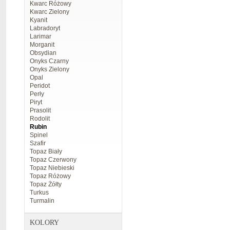
Kwarc Różowy
Kwarc Zielony
Kyanit
Labradoryt
Larimar
Morganit
Obsydian
Onyks Czarny
Onyks Zielony
Opal
Peridot
Perły
Piryt
Prasolit
Rodolit
Rubin
Spinel
Szafir
Topaz Biały
Topaz Czerwony
Topaz Niebieski
Topaz Różowy
Topaz Żółty
Turkus
Turmalin
KOLORY