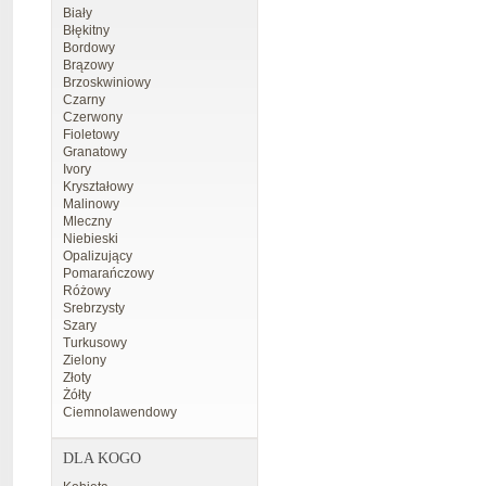
Biały
Błękitny
Bordowy
Brązowy
Brzoskwiniowy
Czarny
Czerwony
Fioletowy
Granatowy
Ivory
Kryształowy
Malinowy
Mleczny
Niebieski
Opalizujący
Pomarańczowy
Różowy
Srebrzysty
Szary
Turkusowy
Zielony
Złoty
Żółty
Ciemnolawendowy
DLA KOGO