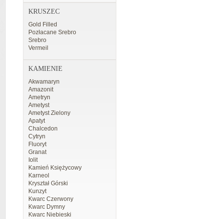
KRUSZEC
Gold Filled
Pozłacane Srebro
Srebro
Vermeil
KAMIENIE
Akwamaryn
Amazonit
Ametryn
Ametyst
Ametyst Zielony
Apatyt
Chalcedon
Cytryn
Fluoryt
Granat
Iolit
Kamień Księżycowy
Karneol
Kryształ Górski
Kunzyt
Kwarc Czerwony
Kwarc Dymny
Kwarc Niebieski