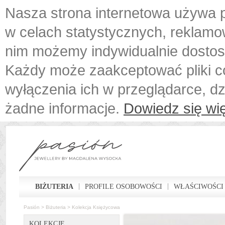
Nasza strona internetowa używa p
w celach statystycznych, reklamo
nim możemy indywidualnie dostos
Każdy może zaakceptować pliki c
wyłączenia ich w przeglądarce, d
żadne informacje.
Dowiedz się wię
BIŻUTERIA
PROFILE OSOBOWOŚCI
WŁAŚCIWOŚCI
Pasión
>
Biżuteria
>
Kolekcja Księżycowa
KOLEKCJE