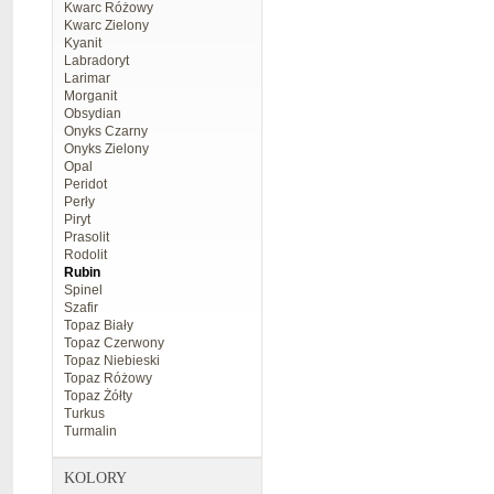
Kwarc Różowy
Kwarc Zielony
Kyanit
Labradoryt
Larimar
Morganit
Obsydian
Onyks Czarny
Onyks Zielony
Opal
Peridot
Perły
Piryt
Prasolit
Rodolit
Rubin
Spinel
Szafir
Topaz Biały
Topaz Czerwony
Topaz Niebieski
Topaz Różowy
Topaz Żółty
Turkus
Turmalin
KOLORY