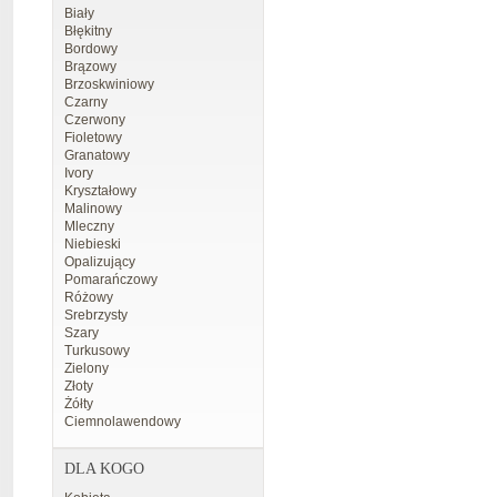
Biały
Błękitny
Bordowy
Brązowy
Brzoskwiniowy
Czarny
Czerwony
Fioletowy
Granatowy
Ivory
Kryształowy
Malinowy
Mleczny
Niebieski
Opalizujący
Pomarańczowy
Różowy
Srebrzysty
Szary
Turkusowy
Zielony
Złoty
Żółty
Ciemnolawendowy
DLA KOGO