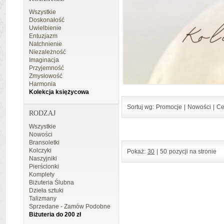
Wszystkie
Doskonałość
Uwielbienie
Entuzjazm
Natchnienie
Niezależność
Imaginacja
Przyjemność
Zmysłowość
Harmonia
Kolekcja księżycowa
Sortuj wg:
Promocje
|
Nowości
|
Ce
RODZAJ
Wszystkie
Nowości
Bransoletki
Kolczyki
Pokaż:
30
|
50
pozycji na stronie
Naszyjniki
Pierścionki
Komplety
Biżuteria Ślubna
Dzieła sztuki
Talizmany
Sprzedane - Zamów Podobne
Biżuteria do 200 zł