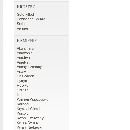
KRUSZEC
Gold Filled
Pozłacane Srebro
Srebro
Vermeil
KAMIENIE
Akwamaryn
Amazonit
Ametryn
Ametyst
Ametyst Zielony
Apatyt
Chalcedon
Cytryn
Fluoryt
Granat
Iolit
Kamień Księżycowy
Karneol
Kryształ Górski
Kunzyt
Kwarc Czerwony
Kwarc Dymny
Kwarc Niebieski