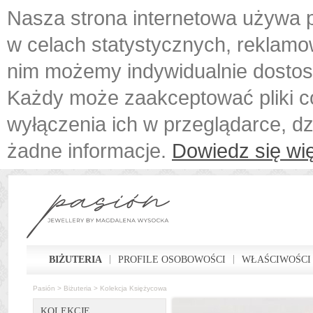
Nasza strona internetowa używa p
w celach statystycznych, reklamo
nim możemy indywidualnie dostos
Każdy może zaakceptować pliki c
wyłączenia ich w przeglądarce, d
żadne informacje.
Dowiedz się wię
BIŻUTERIA
PROFILE OSOBOWOŚCI
WŁAŚCIWOŚCI
Pasión
>
Biżuteria
>
Kolekcja Księżycowa
KOLEKCJE