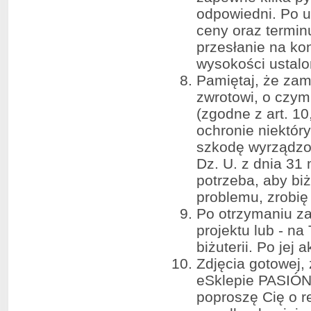
odpowiedni. Po us
ceny oraz termin
przesłanie na k
wysokości ustalo
Pamiętaj, że zam
zwrotowi, o czy
(zgodne z art. 10
ochronie niektór
szkodę wyrządzo
Dz. U. z dnia 31 
potrzeba, aby bi
problemu, zrobię 
Po otrzymaniu za
projektu lub - na
biżuterii. Po jej
Zdjęcia gotowej,
eSklepie PASIÓ
poproszę Cię o r