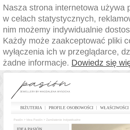
Nasza strona internetowa używa p
w celach statystycznych, reklamo
nim możemy indywidualnie dostos
Każdy może zaakceptować pliki c
wyłączenia ich w przeglądarce, d
żadne informacje.
Dowiedz się wię
BIŻUTERIA
PROFILE OSOBOWOŚCI
WŁAŚCIWOŚCI
Pasión
>
Idea Pasión
>
Zamówienie Indywidualne
IDEA PASIÓN