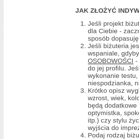
JAK ZŁOŻYĆ INDY
Jeśli projekt bi
dla Ciebie - zac
sposób dopasuję 
Jeśli biżuteria j
wspaniale, gdyby
OSOBOWOŚCI
-
do jej profilu. J
wykonanie testu,
niespodzianka, n
Krótko opisz wygl
wzrost, wiek, kol
będą dodatkowe i
optymistka, spok
itp.) czy stylu ż
wyjścia do imprez
Podaj rodzaj biżu