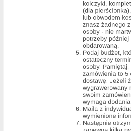
kolczyki, komple
(dla pierścionka)
lub obwodem kostk
znasz żadnego z t
osoby - nie martw
potrzeby później
obdarowaną.
Podaj budżet, kt
ostateczny termi
osoby. Pamiętaj,
zamówienia to 5 
dostawę. Jeżeli ż
wygrawerowany na
swoim zamówieniu
wymaga dodania d
Maila z indywid
wymienione infor
Następnie otrzy
zapewne kilka py