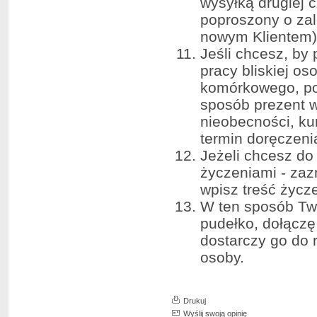
wysyłką drugiej 
poproszony o zalo
nowym Klientem)
Jeśli chcesz, by
pracy bliskiej o
komórkowego, po
sposób prezent wy
nieobecności, kur
termin doręczenia
Jeżeli chcesz do
życzeniami - za
wpisz treść życz
W ten sposób Tw
pudełko, dołączę 
dostarczy go do 
osoby.
Drukuj
Wyślij swoją opinię