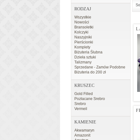
So
RODZAJ
Wszystkie
Nowości
Bransoletki
L
Kolczyki
Naszyjniki
Pierścionki
Komplety
Biżuteria Ślubna
Dzieła sztuki
Talizmany
Sprzedane - Zamów Podobne
Biżuteria do 200 zł
KRUSZEC
Gold Filled
Pozłacane Srebro
Srebro
Vermeil
F
KAMIENIE
Akwamaryn
Amazonit