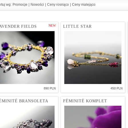
rtuj wg:
Promocje
|
Nowości
|
Ceny rosnąco
|
Ceny malejąco
NEW
AVENDER FIELDS
LITTLE STAR
890 PLN
450 PLN
ÉMINITÉ BRANSOLETA
FÉMINITÉ KOMPLET