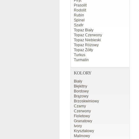
Piryt
Prasolit
Rodolit
Rubin
Spinel
Szafir
Topaz Biały
Topaz Czerwony
Topaz Niebieski
Topaz Różowy
Topaz Żółty
Turkus
Turmalin
KOLORY
Biały
Błękitny
Bordowy
Brązowy
Brzoskwiniowy
Czarny
Czerwony
Fioletowy
Granatowy
Ivory
Kryształowy
Malinowy