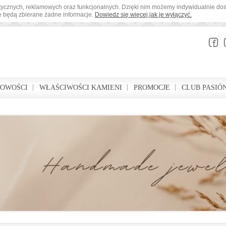
tystycznych, reklamowych oraz funkcjonalnych. Dzięki nim możemy indywidualnie d
ie będą zbierane żadne informacje.
Dowiedz się więcej jak je wyłączyć.
BOWOŚCI
WŁAŚCIWOŚCI KAMIENI
PROMOCJE
CLUB PASIÓ