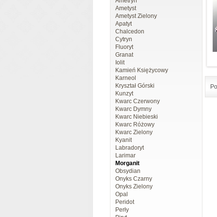
Ametryn
Ametyst
Ametyst Zielony
Apatyt
Chalcedon
Cytryn
Fluoryt
Granat
Iolit
Kamień Księżycowy
Karneol
Kryształ Górski
Po
Kunzyt
Kwarc Czerwony
Kwarc Dymny
Kwarc Niebieski
Kwarc Różowy
Kwarc Zielony
Kyanit
Labradoryt
Larimar
Morganit
Obsydian
Onyks Czarny
Onyks Zielony
Opal
Peridot
Perły