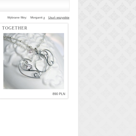
Wybrane filtry:
Morganit
x
Usuń wszystkie
TOGETHER
890 PLN