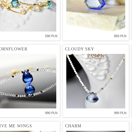
590 PLN
850 PLN
ORNFLOWER
CLOUDY SKY
990 PLN
990 PLN
IVE ME WINGS
CHARM