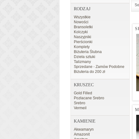
So
RODZAJ
Wszystkie
Nowości
Bransoletki
S
Kolczyki
Naszyjniki
Pierścionki
Komplety
Biżuteria Ślubna
Dzieła sztuki
Talizmany
Sprzedane - Zamów Podobne
Biżuteria do 200 zł
KRUSZEC
Gold Filled
Pozłacane Srebro
Srebro
Vermeil
M
KAMIENIE
Akwamaryn
Amazonit