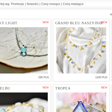
rtuj wg:
Promocje
|
Nowości
|
Ceny rosnąco
|
Ceny malejąco
W
NEW
NEW
KY LIGHT
GRAND BLEU NASZYJNIK
290 PLN
1200 PLN
NEW
NEW
ELBU
TROPEA