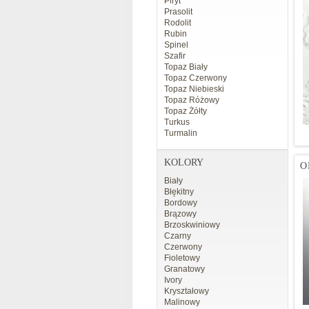
Piryt
Prasolit
Rodolit
Rubin
Spinel
Szafir
Topaz Biały
Topaz Czerwony
Topaz Niebieski
Topaz Różowy
Topaz Żółty
Turkus
Turmalin
KOLORY
O
Biały
Błękitny
Bordowy
Brązowy
Brzoskwiniowy
Czarny
Czerwony
Fioletowy
Granatowy
Ivory
Kryształowy
Malinowy