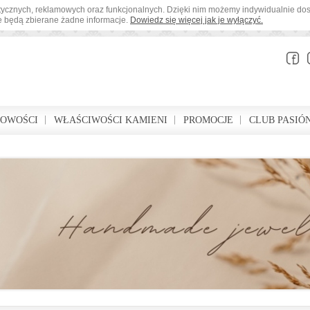
tystycznych, reklamowych oraz funkcjonalnych. Dzięki nim możemy indywidualnie d
ie będą zbierane żadne informacje.
Dowiedz się więcej jak je wyłączyć.
BOWOŚCI
WŁAŚCIWOŚCI KAMIENI
PROMOCJE
CLUB PASIÓ