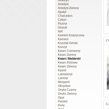
Ametryn
Ametyst
Ametyst Zielony
Apatyt
Chalcedon
Cytryn
Fluoryt
Granat
Iolit
Kamień Księżycowy
Karneol
C
Kryształ Górski
Kunzyt
Kwarc Czerwony
Kwarc Dymny
Kwarc Niebieski
Kwarc Różowy
Kwarc Zielony
Kyanit
Labradoryt
Larimar
Morganit
Obsydian
Onyks Czarny
Onyks Zielony
Opal
Peridot
G
Perły