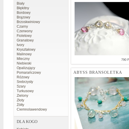
Biały
Błękitny
Bordowy
Brązowy
Brzoskwiniowy
Czarny
Czerwony
Fioletowy
Granatowy
Ivory
Kryształowy
Malinowy
Mleczny
790 
Niebieski
Opalizujący
ABYSS BRANSOLETKA
Pomarańczowy
Różowy
Srebrzysty
Szary
Turkusowy
Zielony
Złoty
Żółty
Ciemnolawendowy
DLA KOGO