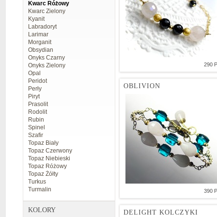
Kwarc Różowy
Kwarc Zielony
Kyanit
Labradoryt
Larimar
Morganit
Obsydian
Onyks Czarny
290 
Onyks Zielony
Opal
Peridot
OBLIVION
Perły
Piryt
Prasolit
Rodolit
Rubin
Spinel
Szafir
Topaz Biały
Topaz Czerwony
Topaz Niebieski
Topaz Różowy
Topaz Żółty
Turkus
Turmalin
390 
KOLORY
DELIGHT KOLCZYKI