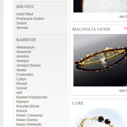
KRUSZEC
Gold Filled
490 
Pozłacane Srebro
Srebro
Vermeil
N
MAGNOLIA GENIE
KAMIENIE
Akwamaryn
Amazonit
Ametryn
Ametyst
Ametyst Zielony
Apatyt
Chalcedon
Cytryn
Fluoryt
Granat
590 
Iolit
Kamień Księżycowy
Karneol
LURE
Kryształ Górski
Kunzyt
Kwarc Czerwony
Kwarc Dymny
Kwarc Niebieski