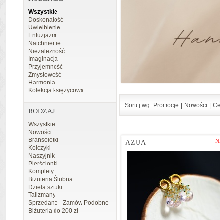
Wszystkie
Doskonałość
Uwielbienie
Entuzjazm
Natchnienie
Niezależność
Imaginacja
Przyjemność
Zmysłowość
Harmonia
Kolekcja księżycowa
Sortuj wg:
Promocje
|
Nowości
|
Ce
RODZAJ
Wszystkie
Nowości
Bransoletki
N
AZUA
Kolczyki
Naszyjniki
Pierścionki
Komplety
Biżuteria Ślubna
Dzieła sztuki
Talizmany
Sprzedane - Zamów Podobne
Biżuteria do 200 zł