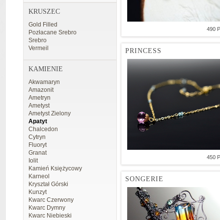
KRUSZEC
Gold Filled
490 
Pozłacane Srebro
Srebro
Vermeil
PRINCESS
KAMIENIE
Akwamaryn
Amazonit
Ametryn
Ametyst
Ametyst Zielony
Apatyt
Chalcedon
Cytryn
Fluoryt
Granat
450 
Iolit
Kamień Księżycowy
Karneol
SONGERIE
Kryształ Górski
Kunzyt
Kwarc Czerwony
Kwarc Dymny
Kwarc Niebieski