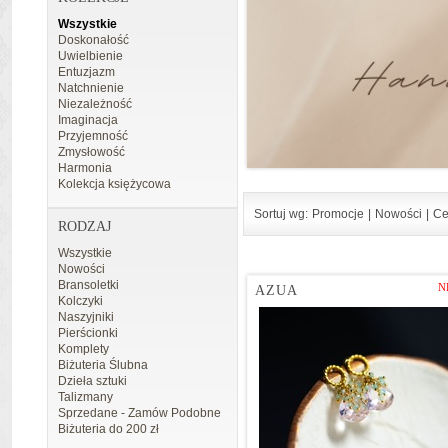
Wszystkie
Doskonałość
Uwielbienie
Entuzjazm
Natchnienie
Niezależność
Imaginacja
Przyjemność
Zmysłowość
Harmonia
Kolekcja księżycowa
Sortuj wg:
Promocje
|
Nowości
|
Ce
RODZAJ
Wszystkie
Nowości
Bransoletki
N
AZUA
Kolczyki
Naszyjniki
Pierścionki
Komplety
Biżuteria Ślubna
Dzieła sztuki
Talizmany
Sprzedane - Zamów Podobne
Biżuteria do 200 zł