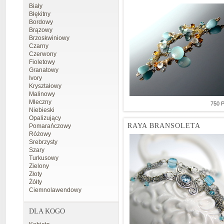
Biały
Błękitny
Bordowy
Brązowy
Brzoskwiniowy
Czarny
Czerwony
Fioletowy
Granatowy
Ivory
Kryształowy
Malinowy
Mleczny
750 
Niebieski
Opalizujący
RAYA BRANSOLETA
Pomarańczowy
Różowy
Srebrzysty
Szary
Turkusowy
Zielony
Złoty
Żółty
Ciemnolawendowy
DLA KOGO