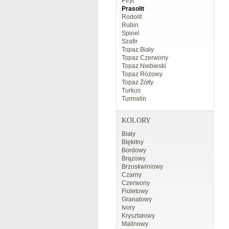
Piryt
Prasolit
Rodolit
Rubin
Spinel
Szafir
Topaz Biały
Topaz Czerwony
Topaz Niebieski
Topaz Różowy
Topaz Żółty
Turkus
Turmalin
KOLORY
Biały
Błękitny
Bordowy
Brązowy
Brzoskwiniowy
Czarny
Czerwony
Fioletowy
Granatowy
Ivory
Kryształowy
Malinowy