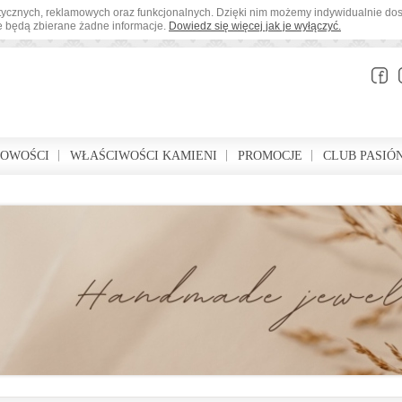
tystycznych, reklamowych oraz funkcjonalnych. Dzięki nim możemy indywidualnie d
ie będą zbierane żadne informacje.
Dowiedz się więcej jak je wyłączyć.
BOWOŚCI
WŁAŚCIWOŚCI KAMIENI
PROMOCJE
CLUB PASIÓ