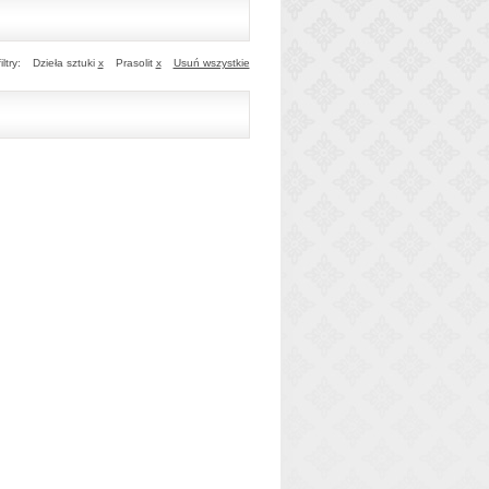
ltry:
Dzieła sztuki
x
Prasolit
x
Usuń wszystkie