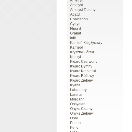
Ametryn
Ametyst
Ametyst Zielony
Apatyt
Chalcedon
Cytryn
Fluoryt
Granat
Iolit
Kamień Księżycowy
Karneol
Kryształ Górski
Kunzyt
Kwarc Czerwony
Kwarc Dymny
Kwarc Niebieski
Kwarc Różowy
Kwarc Zielony
Kyanit
Labradoryt
Larimar
Morganit
Obsydian
Onyks Czarny
Onyks Zielony
Opal
Peridot
Perły