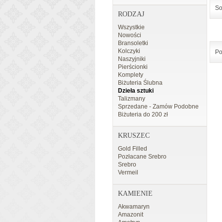
So
RODZAJ
Wszystkie
Nowości
Bransoletki
Kolczyki
Po
Naszyjniki
Pierścionki
Komplety
Biżuteria Ślubna
Dzieła sztuki
Talizmany
Sprzedane - Zamów Podobne
Biżuteria do 200 zł
KRUSZEC
Gold Filled
Pozłacane Srebro
Srebro
Vermeil
KAMIENIE
Akwamaryn
Amazonit