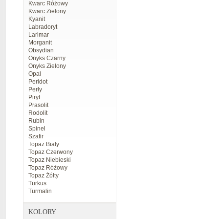
Kwarc Różowy
Kwarc Zielony
Kyanit
Labradoryt
Larimar
Morganit
Obsydian
Onyks Czarny
Onyks Zielony
Opal
Peridot
Perły
Piryt
Prasolit
Rodolit
Rubin
Spinel
Szafir
Topaz Biały
Topaz Czerwony
Topaz Niebieski
Topaz Różowy
Topaz Żółty
Turkus
Turmalin
KOLORY