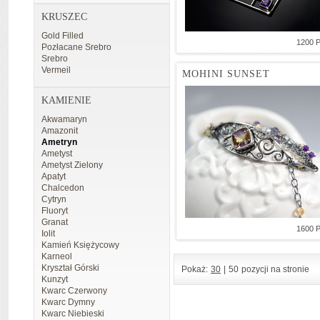
KRUSZEC
Gold Filled
1200 
Pozłacane Srebro
Srebro
Vermeil
MOHINI SUNSET
KAMIENIE
Akwamaryn
Amazonit
Ametryn
Ametyst
Ametyst Zielony
Apatyt
Chalcedon
Cytryn
Fluoryt
Granat
1600 
Iolit
Kamień Księżycowy
Karneol
Kryształ Górski
Pokaż:
30
|
50
pozycji na stronie
Kunzyt
Kwarc Czerwony
Kwarc Dymny
Kwarc Niebieski