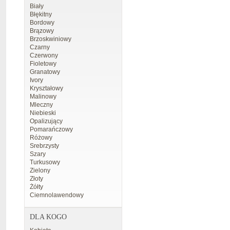
Biały
Błękitny
Bordowy
Brązowy
Brzoskwiniowy
Czarny
Czerwony
Fioletowy
Granatowy
Ivory
Kryształowy
Malinowy
Mleczny
Niebieski
Opalizujący
Pomarańczowy
Różowy
Srebrzysty
Szary
Turkusowy
Zielony
Złoty
Żółty
Ciemnolawendowy
DLA KOGO