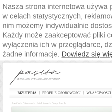
Nasza strona internetowa używa p
w celach statystycznych, reklamo
nim możemy indywidualnie dostos
Każdy może zaakceptować pliki c
wyłączenia ich w przeglądarce, d
żadne informacje.
Dowiedz się wię
BIŻUTERIA
PROFILE OSOBOWOŚCI
WŁAŚCIWOŚCI
Pasión
>
Biżuteria
>
Uwielbienie
>
Deep Purple