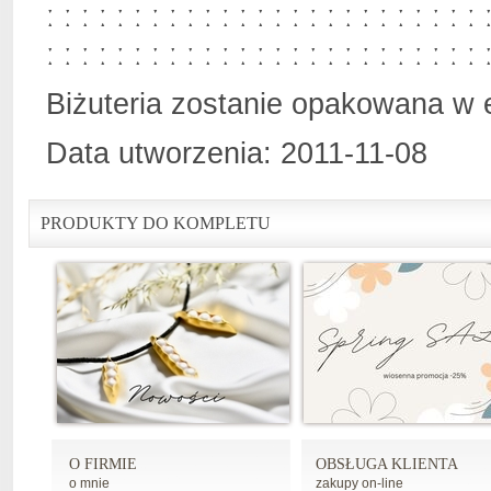
ː ː ː ː ː ː ː ː ː ː ː ː ː ː ː ː ː ː ː ː ː ː ː ː ː 
ː ː ː ː ː ː ː ː ː ː ː ː ː ː ː ː ː ː ː ː ː ː ː ː ː
Biżuteria zostanie opakowana w 
Data utworzenia: 2011-11-08
PRODUKTY DO KOMPLETU
O FIRMIE
OBSŁUGA KLIENTA
o mnie
zakupy on-line