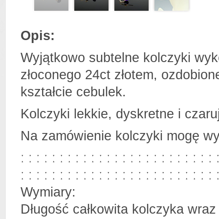
Opis:
Wyjątkowo subtelne kolczyki wyk
złoconego 24ct złotem, ozdobion
kształcie cebulek.
Kolczyki lekkie, dyskretne i czaru
Na zamówienie kolczyki mogę wy
ː ː ː ː ː ː ː ː ː ː ː ː ː ː ː ː ː ː ː ː ː ː ː ː ː 
ː ː ː ː ː ː ː ː ː ː ː ː ː ː ː ː ː ː ː ː ː ː ː ː ː 
Wymiary:
Długość całkowita kolczyka wraz 